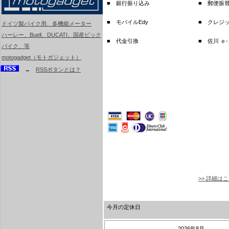
■ 銀行振り込み
■ 郵便振
■ モバイルEdy
■ クレジ
ドイツ製バイク用、多機能メーター
ハーレー、Buell、DUCATI、国産ビック
■ 代金引換
■ 佐川 ｅ
バイク、等
motogadget（モトガジェット）
→
RSSボタンとは？
>> 詳細は
今月の定休日
2026年8月