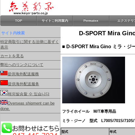
TOP
サイトご利用案内
Permatex
エクステリ
D-SPORT Mira G
サイト内検索
特定商取引に関する法律に基ずく
■ D-SPORT Mira Gino ミラ・
表示
カートを見る
弊社へのリンクについて
提供海外配送服務
提供海外配送服务
해외발송할 수 있습니다
Overseas shipment can be
done.
フライホイール M/T車専用品
ミラ・ジーノ 型式 L700S/701S/710S/
型式
年式