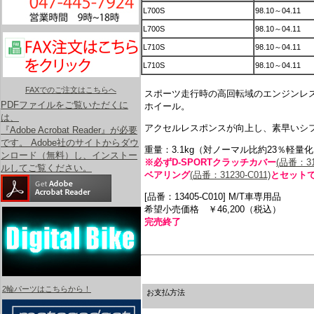
L700S
98.10～04.11
L700S
98.10～04.11
L710S
98.10～04.11
L710S
98.10～04.11
FAXでのご注文はこちらへ
スポーツ走行時の高回転域のエンジンレ
PDFファイルをご覧いただくに
ホイール。
は、
アクセルレスポンスが向上し、素早いシ
『Adobe Acrobat Reader』が必要
です。 Adobe社のサイトからダウ
重量：3.1kg（対ノーマル比約23％軽量
ンロード（無料）し、インストー
※必ずD-SPORTクラッチカバー
(品番：31
ルしてご覧ください。
ベアリング
(品番：31230-C011)
とセット
[品番：13405-C010] M/T車専用品
希望小売価格 ￥46,200（税込）
完売終了
2輪パーツはこちらから！
お支払方法