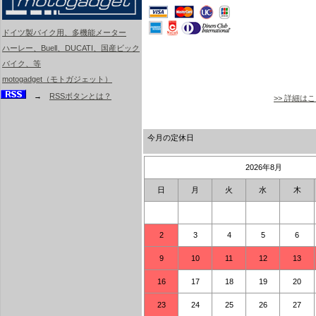
ドイツ製バイク用、多機能メーター
ハーレー、Buell、DUCATI、国産ビック
バイク、等
motogadget（モトガジェット）
→
RSSボタンとは？
>> 詳細は
今月の定休日
2026年8月
日
月
火
水
木
2
3
4
5
6
9
10
11
12
13
16
17
18
19
20
23
24
25
26
27