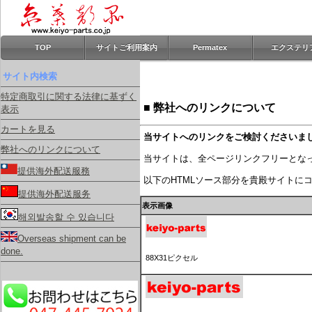
TOP
サイトご利用案内
Permatex
エクステリ
サイト内検索
特定商取引に関する法律に基ずく
■ 弊社へのリンクについて
表示
カートを見る
当サイトへのリンクをご検討くださいま
弊社へのリンクについて
当サイトは、全ページリンクフリーとな
提供海外配送服務
以下のHTMLソース部分を貴殿サイトに
提供海外配送服务
表示画像
해외발송할 수 있습니다
Overseas shipment can be
done.
88X31ピクセル