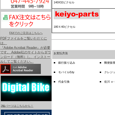
140X32ピクセル
180Ｘ40ピクセル
FAXでのご注文はこちらへ
PDFファイルをご覧いただくに
は、
『Adobe Acrobat Reader』が必要
です。 Adobe社のサイトからダウ
お支払方法
ンロード（無料）し、インストー
ルしてご覧ください。
■ 銀行振り込み
■ 郵便振
■ モバイルEdy
■ クレジ
■ 代金引換
■ 佐川 ｅ
2輪パーツはこちらから！