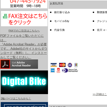
お支払方法
■ 銀行振り込み
■ 郵便振
■ モバイルEdy
■ クレジ
■ 代金引換
■ 佐川 ｅ
FAXでのご注文はこちらへ
PDFファイルをご覧いただくに
は、
『Adobe Acrobat Reader』が必要
です。 Adobe社のサイトからダウ
ンロード（無料）し、インストー
ルしてご覧ください。
>> 詳細は
2輪パーツはこちらから！