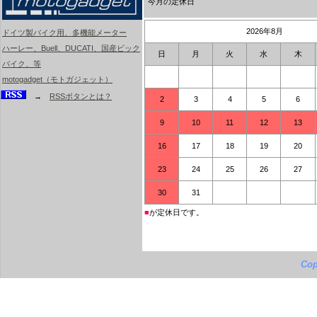
今月の定休日
2026年8月
ドイツ製バイク用、多機能メーター
ハーレー、Buell、DUCATI、国産ビック
日
月
火
水
木
バイク、等
motogadget（モトガジェット）
→
RSSボタンとは？
2
3
4
5
6
9
10
11
12
13
16
17
18
19
20
23
24
25
26
27
30
31
■
が定休日です。
Cop