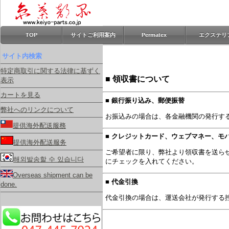
TOP
サイトご利用案内
Permatex
エクステリ
サイト内検索
特定商取引に関する法律に基ずく
■ 領収書について
表示
カートを見る
■ 銀行振り込み、郵便振替
弊社へのリンクについて
お振込みの場合は、各金融機関の発行す
提供海外配送服務
■ クレジットカード、ウェブマネー、モバ
提供海外配送服务
ご希望者に限り、弊社より領収書を送ら
해외발송할 수 있습니다
にチェックを入れてください。
Overseas shipment can be
■ 代金引換
done.
代金引換の場合は、運送会社が発行する