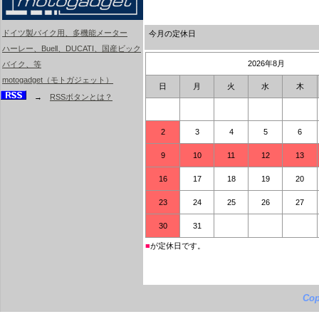
ドイツ製バイク用、多機能メーター
今月の定休日
ハーレー、Buell、DUCATI、国産ビック
2026年8月
バイク、等
motogadget（モトガジェット）
日
月
火
水
木
→
RSSボタンとは？
2
3
4
5
6
9
10
11
12
13
16
17
18
19
20
23
24
25
26
27
30
31
■
が定休日です。
Cop