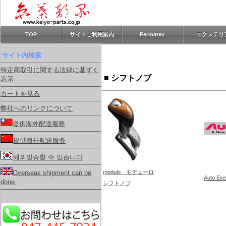
TOP
サイトご利用案内
Permatex
エクステリ
サイト内検索
特定商取引に関する法律に基ずく
■ シフトノブ
表示
カートを見る
弊社へのリンクについて
提供海外配送服務
提供海外配送服务
해외발송할 수 있습니다
modulo モデューロ
Overseas shipment can be
Auto 
done.
シフトノブ