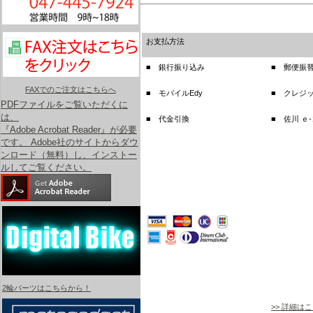
お支払方法
■ 銀行振り込み
■ 郵便振
FAXでのご注文はこちらへ
■ モバイルEdy
■ クレジ
PDFファイルをご覧いただくに
は、
■ 代金引換
■ 佐川 ｅ
『Adobe Acrobat Reader』が必要
です。 Adobe社のサイトからダウ
ンロード（無料）し、インストー
ルしてご覧ください。
2輪パーツはこちらから！
>> 詳細は