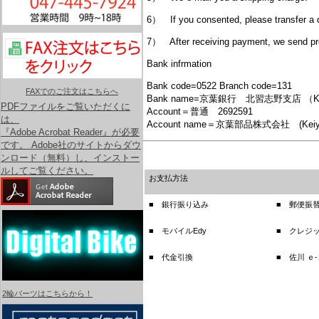
6） If you consented, please transfer a
7） After receiving payment, we send pr
Bank infrmation
Bank code=0522 Branch code=131
FAXでのご注文はこちらへ
Bank name=京葉銀行 北習志野支店 （Keiyo G
PDFファイルをご覧いただくに
Account＝普通 2692591
は、
Account name＝京葉部品株式会社 (Keiyo Bu
『Adobe Acrobat Reader』が必要
です。 Adobe社のサイトからダウ
ンロード（無料）し、インストー
ルしてご覧ください。
お支払方法
■ 銀行振り込み
■ 郵便振
■ モバイルEdy
■ クレジ
■ 代金引換
■ 佐川 ｅ
2輪パーツはこちらから！