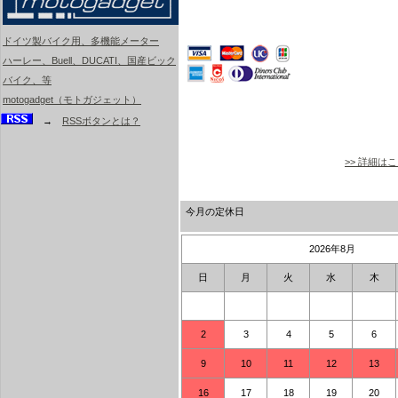
ドイツ製バイク用、多機能メーター
ハーレー、Buell、DUCATI、国産ビック
バイク、等
motogadget（モトガジェット）
→
RSSボタンとは？
>> 詳細は
今月の定休日
2026年8月
日
月
火
水
木
2
3
4
5
6
9
10
11
12
13
16
17
18
19
20