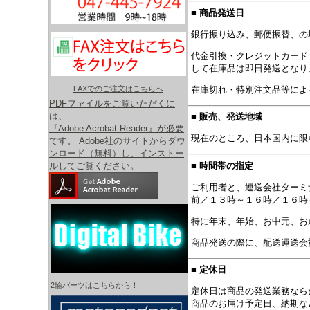
■ 商品発送日
銀行振り込み、郵便振替、の
代金引換・クレジットカード
して在庫品は即日発送となり
在庫切れ・特別注文品等によ
FAXでのご注文はこちらへ
PDFファイルをご覧いただくに
は、
■ 販売、発送地域
『Adobe Acrobat Reader』が必要
現在のところ、日本国内に限
です。 Adobe社のサイトからダウ
ンロード（無料）し、インストー
■ 時間帯の指定
ルしてご覧ください。
ご利用者と、運送会社ターミ
前／１３時～１６時／１６時
特に年末、年始、お中元、お
商品発送の際に、配送運送会
■ 定休日
2輪パーツはこちらから！
定休日は商品の発送業務なら
商品のお届け予定日、納期な