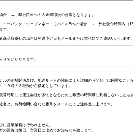
場合 → 弊社口座への入金確認後の発送となります。
・イーバンク・ウェブマネー・モバイルEdyの場合 → 弊社受付時間内（1
ます。
る商品取寄せの場合は発送予定日をメールまたは電話にてご連絡いたします
らせていただきます。
ナルの距離関係及び、配送ルートの関係により詳細の時間分けは困難なことが
～１９時の３種類から指定としています。
歳暮時期には運送会社が多忙となるためご希望の時間帯に到着しないことも
社名と、お荷物問い合わせ番号をメールにてご連絡差し上げます。
びに営業業務は行われません。
どの回答は後日、営業日に改めてお知らせを致します。