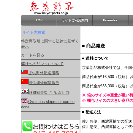
TOP
サイトご利用案内
Permatex
サイト内検索
特定商取引に関する法律に基ずく
■ 商品発送
表示
カートを見る
■ 送料について
弊社へのリンクについて
京葉部品株式会社では、全国
提供海外配送服務
商品代金が\16,500（税込
提供海外配送服务
商品代金が\33,000（税
해외발송할 수 있습니다
※ 箱のサイズや重量が重い
※ 梱包サイズの大きい商品
Overseas shipment can be
done.
■ 配送方法
佐川急便、西濃運輸での配送
佐川急便、西濃運輸ともに代