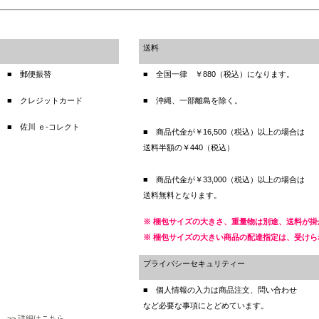
送料
■ 郵便振替
■ 全国一律 ￥880（税込）になります。
■ クレジットカード
■ 沖縄、一部離島を除く。
■ 佐川 ｅ-コレクト
■ 商品代金が￥16,500（税込）以上の場合は
送料半額の￥440（税込）
■ 商品代金が￥33,000（税込）以上の場合は
送料無料となります。
※ 梱包サイズの大きさ、重量物は別途、送料が掛
※ 梱包サイズの大きい商品の配達指定は、受け
プライバシーセキュリティー
■ 個人情報の入力は商品注文、問い合わせ
など必要な事項にとどめています。
>> 詳細はこちら