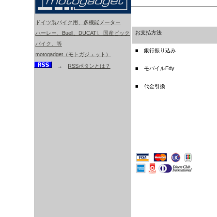
ドイツ製バイク用、多機能メーター
お支払方法
ハーレー、Buell、DUCATI、国産ビック
バイク、等
■ 銀行振り込み
motogadget（モトガジェット）
→
RSSボタンとは？
■ モバイルEdy
■ 代金引換