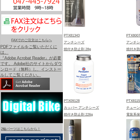
PTX81343
PTX800
FAXでのご注文はこちらへ
アンチシーズ
アンチシ
PDFファイルをご覧いただくに
焼付き防止剤 28g
焼付き防止剤
は、
『Adobe Acrobat Reader』が必要
です。 Adobe社のサイトからダウ
ンロード（無料）し、インストー
ルしてご覧ください。
PTX09128
PTX8115
カッパー アンチシーズ
チューン
焼付き防止剤 226g
電装系保護
2輪パーツはこちらから！