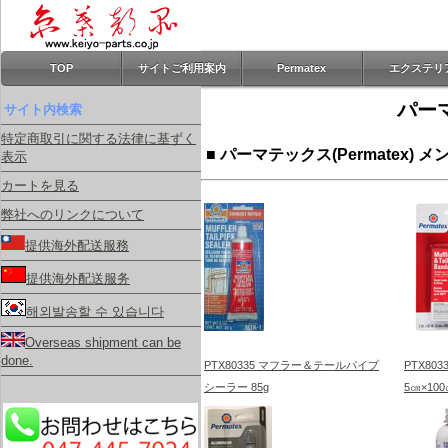
TOP
サイトご利用案内
Permatex
エクステリ
パーマ
サイト内検索
特定商取引に関する法律に基ずく
■ パーマテックス(Permatex)
表示
カートを見る
弊社へのリンクについて
提供海外配送服務
提供海外配送服务
해외발송할 수 있습니다
Overseas shipment can be
done.
PTX80335 マフラー＆テールパイプ
PTX80
シーラー 85g
5㎝×10