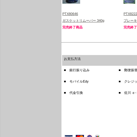
PTX80646
PTX822
ガスケットリムーバー 340g
ブレーキ
完売終了商品
完売終了
お支払方法
■ 銀行振り込み
■ 郵便振
■ モバイルEdy
■ クレジ
■ 代金引換
■ 佐川 ｅ