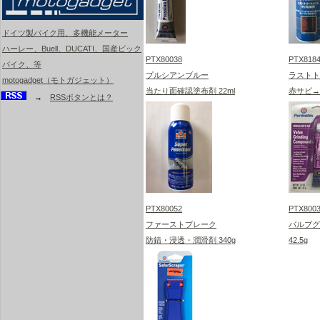
ドイツ製バイク用、多機能メーター
ハーレー、Buell、DUCATI、国産ビック
PTX80038
PTX818
バイク、等
プルシアンブルー
ラストト
motogadget（モトガジェット）
当たり面確認塗布剤 22ml
赤サビ→
→
RSSボタンとは？
PTX80052
PTX800
ファーストブレーク
バルブグ
防錆・浸透・潤滑剤 340g
42.5g