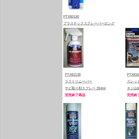
PTX80190
プラスチックスクレーパーロング
PTX82138
PTX816
ラストリムーバー
スレッ
サビ取り剤スプレー 354ml
ネジ山修
完売終了商品
完売終