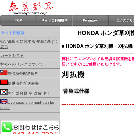
TOP
サイトご利用案内
Permatex
エクステリ
HONDA ホンダ草刈
サイト内検索
特定商取引に関する法律に基ずく
■ HONDA ホンダ草刈機・刈払機 
表示
カートを見る
弊社にてエンジンオイル充填＆試運転を
届いてすぐにご使用いただけます。
弊社へのリンクについて
提供海外配送服務
提供海外配送服务
해외발송할 수 있습니다
Overseas shipment can be
done.