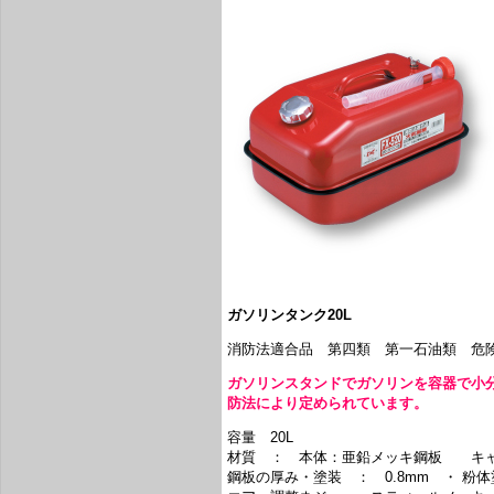
ガソリンタンク20L
消防法適合品 第四類 第一石油類 危険
ガソリンスタンドでガソリンを容器で小
防法により定められています。
容量 20L
材質 ： 本体：亜鉛メッキ鋼板 キャ
鋼板の厚み・塗装 ： 0.8mm ・ 粉体