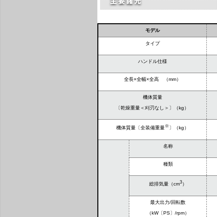
モデル
タイプ
ハンドル仕様
全長×全幅×全高 （mm）
機体質量
〔乾燥重量＜刈刃なし＞〕（kg）
※
機体質量〔全装備重量
〕（kg）
名称
種類
3
総排気量（cm
）
最大出力/回転数
（kW〔PS〕/rpm）