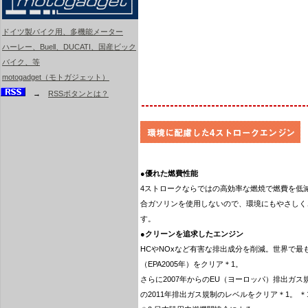
ドイツ製バイク用、多機能メーター
ハーレー、Buell、DUCATI、国産ビック
バイク、等
motogadget（モトガジェット）
→
RSSボタンとは？
●
優れた燃費性能
4ストロークならではの高効率な燃焼で燃費を低
合ガソリンを使用しないので、環境にもやさしく
す。
●
クリーンを追求したエンジン
HCやNOxなど有害な排出成分を削減。世界で最
（EPA2005年）をクリア＊1。
さらに2007年からのEU（ヨーロッパ）排出ガス
の2011年排出ガス規制のレベルをクリア＊1。 ＊1 