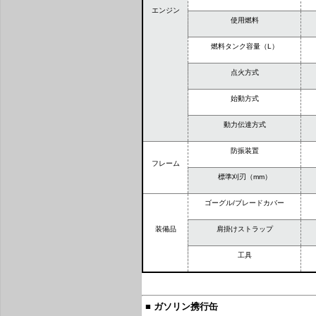
エンジン
使用燃料
燃料タンク容量（L）
点火方式
始動方式
動力伝達方式
防振装置
フレーム
標準刈刃（mm）
ゴーグル/ブレードカバー
装備品
肩掛けストラップ
工具
■ ガソリン携行缶