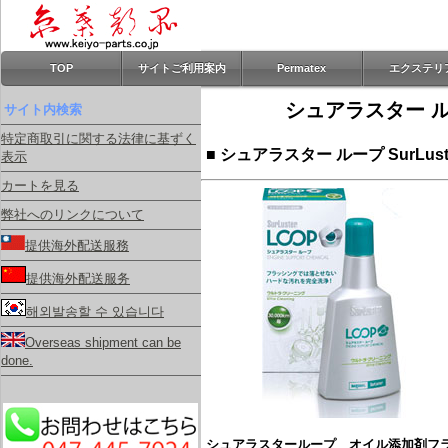
TOP
サイトご利用案内
Permatex
エクステリ
シュアラスター ループ
サイト内検索
特定商取引に関する法律に基ずく
■ シュアラスター ループ SurLus
表示
カートを見る
弊社へのリンクについて
提供海外配送服務
提供海外配送服务
해외발송할 수 있습니다
Overseas shipment can be
done.
シュアラスターループ オイル添加剤フ