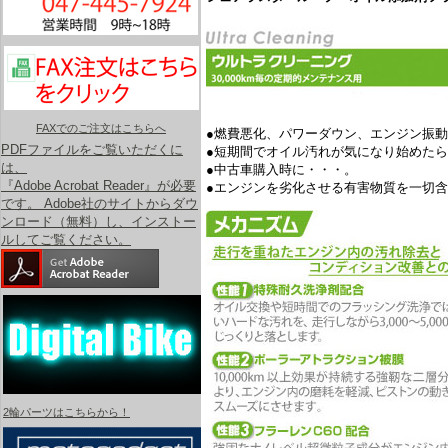
FAXでのご注文はこちらへ
●燃費悪化、パワーダウン、エンジン振
PDFファイルをご覧いただくに
●短期間でオイル汚れが気になり始めた
は、
●中古車購入時に・・・。
『Adobe Acrobat Reader』が必要
●エンジンを劣化させる有害物質を一切
です。 Adobe社のサイトからダウ
ンロード（無料）し、インストー
ルしてご覧ください。
2輪パーツはこちらから！