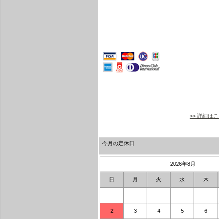
>> 詳細は
今月の定休日
2026年8月
日
月
火
水
木
2
3
4
5
6