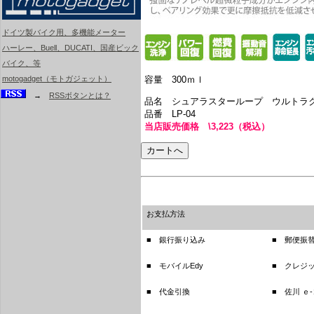
ドイツ製バイク用、多機能メーター
ハーレー、Buell、DUCATI、国産ビック
バイク、等
容量 300ｍｌ
motogadget（モトガジェット）
→
RSSボタンとは？
品名 シュアラスターループ ウルトラ
品番 LP-04
当店販売価格 \3,223（税込）
お支払方法
■ 銀行振り込み
■ 郵便振
■ モバイルEdy
■ クレジ
■ 代金引換
■ 佐川 ｅ