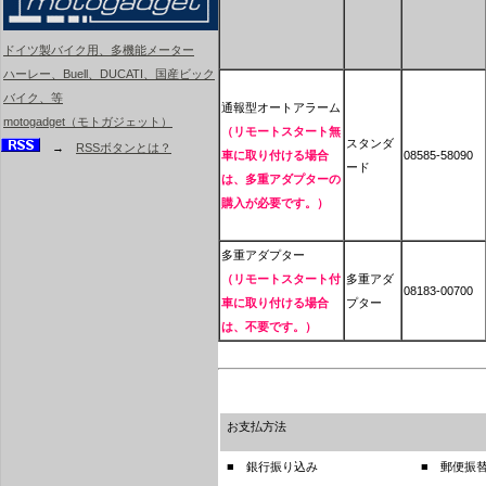
ドイツ製バイク用、多機能メーター
ハーレー、Buell、DUCATI、国産ビック
バイク、等
通報型オートアラーム
motogadget（モトガジェット）
（リモートスタート無
スタンダ
→
RSSボタンとは？
車に取り付ける場合
08585-58090
ード
は、多重アダプターの
購入が必要です。）
多重アダプター
（リモートスタート付
多重アダ
08183-00700
車に取り付ける場合
プター
は、不要です。）
お支払方法
■ 銀行振り込み
■ 郵便振