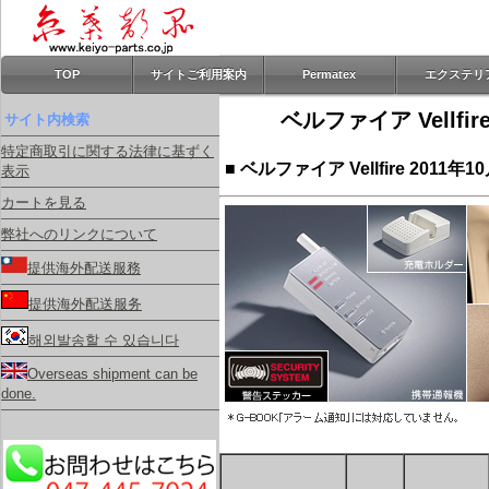
TOP
サイトご利用案内
Permatex
エクステリ
ベルファイア Vellf
サイト内検索
特定商取引に関する法律に基ずく
■ ベルファイア Vellfire 2
表示
カートを見る
弊社へのリンクについて
提供海外配送服務
提供海外配送服务
해외발송할 수 있습니다
Overseas shipment can be
done.