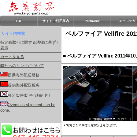
TOP
サイトご利用案内
Permatex
エクステリ
ベルファイア Vellfir
サイト内検索
特定商取引に関する法律に基ずく
表示
■ ベルファイア Vellfire 2
カートを見る
弊社へのリンクについて
提供海外配送服務
提供海外配送服务
해외발송할 수 있습니다
Overseas shipment can be
done.