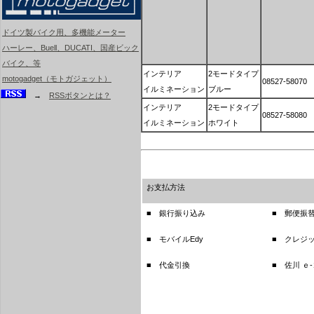
ドイツ製バイク用、多機能メーター
ハーレー、Buell、DUCATI、国産ビック
バイク、等
インテリア
2モードタイプ
motogadget（モトガジェット）
08527-58070
イルミネーション
ブルー
→
RSSボタンとは？
インテリア
2モードタイプ
08527-58080
イルミネーション
ホワイト
お支払方法
■ 銀行振り込み
■ 郵便振
■ モバイルEdy
■ クレジ
■ 代金引換
■ 佐川 ｅ