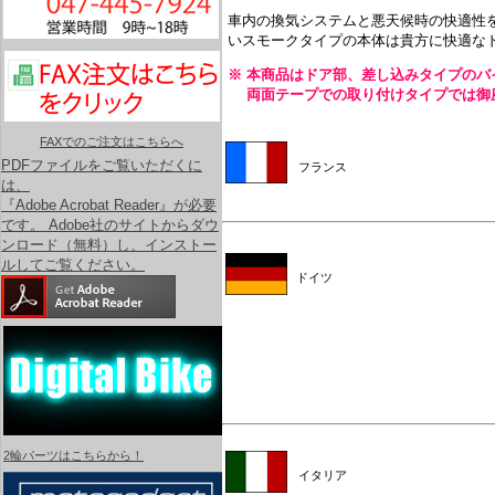
車内の換気システムと悪天候時の快適性
いスモークタイプの本体は貴方に快適な
※ 本商品はドア部、差し込みタイプのバ
両面テープでの取り付けタイプでは御
FAXでのご注文はこちらへ
PDFファイルをご覧いただくに
フランス
は、
『Adobe Acrobat Reader』が必要
です。 Adobe社のサイトからダウ
ンロード（無料）し、インストー
ルしてご覧ください。
ドイツ
2輪パーツはこちらから！
イタリア