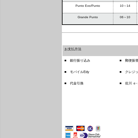
Punto Evo/Punto
10～14
Grande Punto
06～10
お支払方法
■ 銀行振り込み
■ 郵便振
■ モバイルEdy
■ クレジ
■ 代金引換
■ 佐川 ｅ