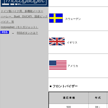
ドイツ製バイク用、多機能メーター
ハーレー、Buell、DUCATI、国産ビック
スウェーデン
バイク、等
motogadget（モトガジェット）
→
RSSボタンとは？
イギリス
アメリカ
■ フロントバイザー
適 応 車 種
年 式
500
08～