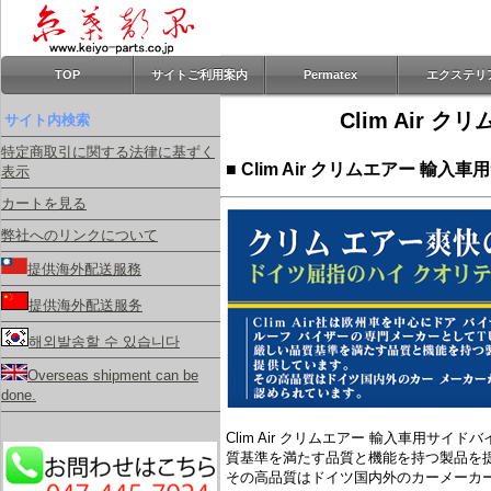
TOP
サイトご利用案内
Permatex
エクステリ
Clim Air
サイト内検索
特定商取引に関する法律に基ずく
■ Clim Air クリムエアー 輸入
表示
カートを見る
弊社へのリンクについて
提供海外配送服務
提供海外配送服务
해외발송할 수 있습니다
Overseas shipment can be
done.
Clim Air クリムエアー 輸入車用
質基準を満たす品質と機能を持つ製品を
その高品質はドイツ国内外のカーメーカ