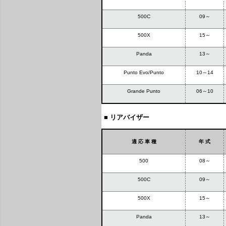
500C
09～
500X
15～
Panda
13～
Punto Evo/Punto
10～14
Grande Punto
06～10
■ リアバイザー
適 応 車 種
年 式
500
08～
500C
09～
500X
15～
Panda
13～