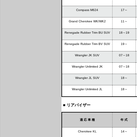
Compass M624
17～
Grand Cherokee WK/WK2
11～
Renegade Rubber Trim BU SUV
18～19
Renegade Rubber Trim BV SUV
19～
Wrangler JK SUV
07～18
Wrangler Unlimited JK
07～18
Wrangler JL SUV
18～
Wrangler Unlimited JL
18～
■ リアバイザー
適 応 車 種
年 式
Cherokee KL
14～