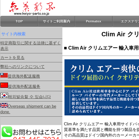
TOP
サイトご利用案内
Permatex
エクステリ
Clim Ai
サイト内検索
特定商取引に関する法律に基ずく
■ Clim Air クリムエアー 輸入
表示
カートを見る
弊社へのリンクについて
提供海外配送服務
提供海外配送服务
해외발송할 수 있습니다
Overseas shipment can be
done.
Clim Air クリムエアー 輸入車用
質基準を満たす品質と機能を持つ製品を
その高品質はドイツ国内外のカーメーカ