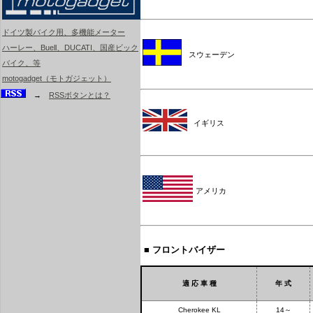
ドイツ製バイク用、多機能メーター
ハーレー、Buell、DUCATI、国産ビック
スウェーデン
バイク、等
motogadget（モトガジェット）
→
RSSボタンとは？
イギリス
アメリカ
■ フロントバイザー
適 応 車 種
年 式
Cherokee KL
14～