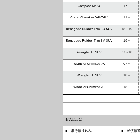
Compass M624
17～
Grand Cherokee WK/WK2
11～
Renegade Rubber Trim BU SUV
18～19
Renegade Rubber Trim BV SUV
19～
Wrangler JK SUV
07～18
Wrangler Unlimited JK
07～
Wrangler JL SUV
18～
Wrangler Unlimited JL
18～
お支払方法
■ 銀行振り込み
■ 郵便振