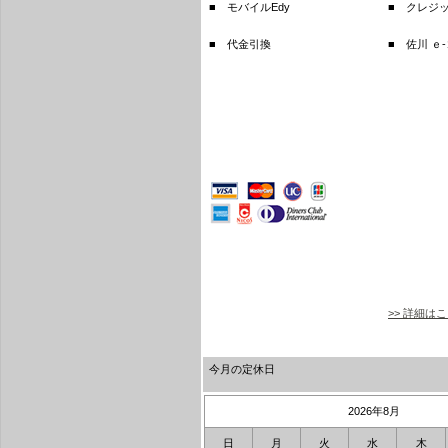
■ モバイルEdy
■ クレジ
■ 代金引換
■ 佐川 ｅ
>> 詳細は
今月の定休日
2026年8月
日
月
火
水
木