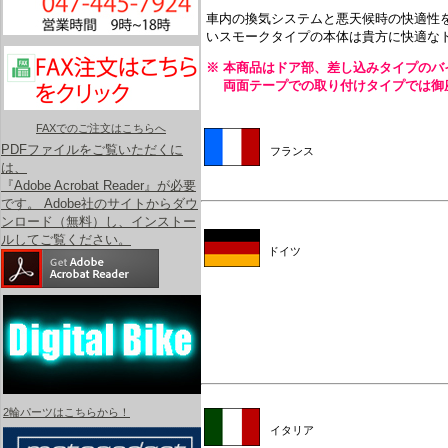
車内の換気システムと悪天候時の快適性
いスモークタイプの本体は貴方に快適な
※ 本商品はドア部、差し込みタイプのバ
両面テープでの取り付けタイプでは御
FAXでのご注文はこちらへ
PDFファイルをご覧いただくに
フランス
は、
『Adobe Acrobat Reader』が必要
です。 Adobe社のサイトからダウ
ンロード（無料）し、インストー
ルしてご覧ください。
ドイツ
2輪パーツはこちらから！
イタリア